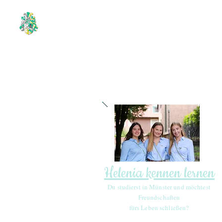
Helenia kennen lernen
Du studierst in Münster und möchtest
Freundschaften
fürs Leben schließen?