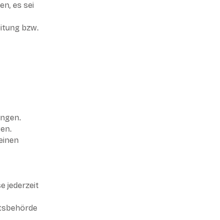
n, es sei
eitung bzw.
angen.
gen.
einen
e jederzeit
htsbehörde