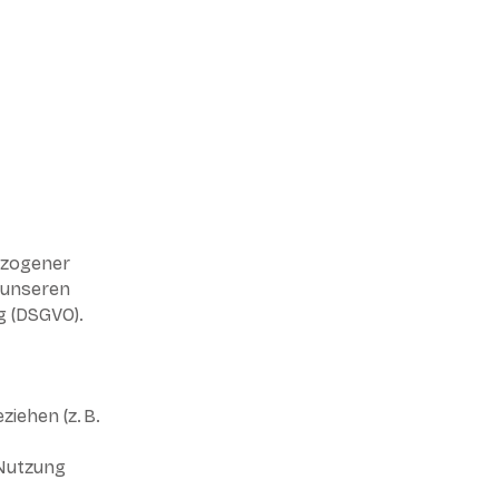
ezogener
t unseren
g (DSGVO).
ziehen (z. B.
 Nutzung