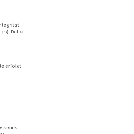
tegrität
ups). Dabei
e erfolgt
messenes