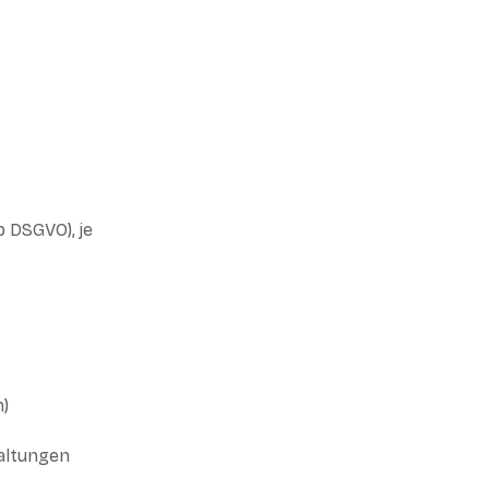
b DSGVO), je
n)
taltungen