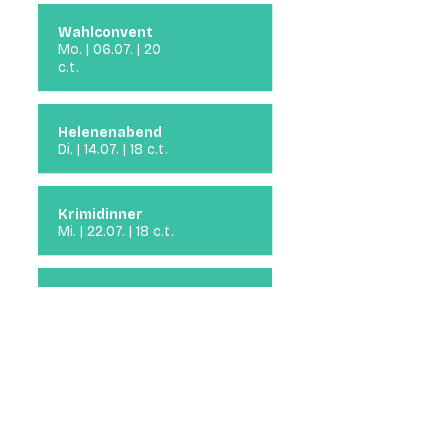
Wahlconvent
Mo. | 06.07. | 20
c.t.
Helenenabend
Di. | 14.07. | 18 c.t.
Krimidinner
Mi. | 22.07. | 18 c.t.
Sommernachtskino
Di. | 28.07. | 18 c.t.
Sommerfest
Fr. -
Sa. |
07. -