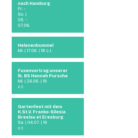
nach Hamburg
Fr. -
So. |
05. -
07.06.
Helenenbummel
Mi. | 17.06. | 18 c.t.
Fuxenvortrag unserer
lb. BS Hannah Pursche
Mi. | 24.06. | 19
c.t.
Gartenfest mit dem
K.St.V. Franko-Silesia
Breslau et Eresburg
Sa. | 04.07. | 16
c.t.